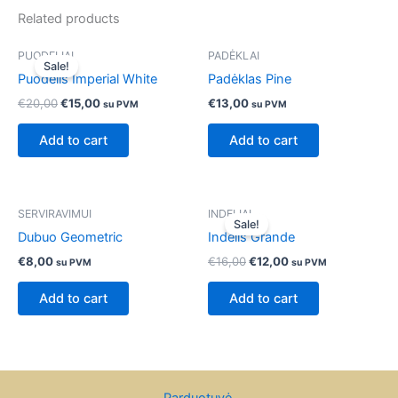
Related products
Original
Current
PUODELIAI
PADĖKLAI
price
price
Sale!
was:
is:
Puodelis Imperial White
Padėklas Pine
€20,00.
€15,00.
€
20,00
€
15,00
€
13,00
su PVM
su PVM
Add to cart
Add to cart
Original
Current
SERVIRAVIMUI
INDELIAI
price
price
Sale!
was:
is:
Dubuo Geometric
Indelis Grande
€16,00.
€12,00.
€
8,00
€
16,00
€
12,00
su PVM
su PVM
Add to cart
Add to cart