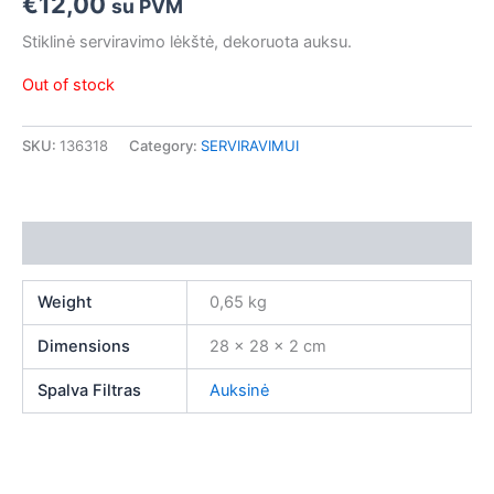
€
12,00
su PVM
Stiklinė serviravimo lėkštė, dekoruota auksu.
Out of stock
SKU:
136318
Category:
SERVIRAVIMUI
Additional information
Weight
0,65 kg
Dimensions
28 × 28 × 2 cm
Spalva Filtras
Auksinė