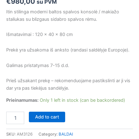
€
980,00
su PVM
Itin stilinga moderni baltos spalvos konsolė / makiažo
staliukas su blizgaus sidabro spalvos rėmu.
Išmatavimai : 120 x 40 x 80 cm
Prekė yra užsakoma iš anksto (randasi saldėlyje Europoje).
Galimas pristatymas 7-15 d.d.
Prieš užsakant prekę – rekomenduojame pastikslinti ar ji vis
dar yra pas tiekėjus sandėlyje.
Prieinamumas:
Only 1 left in stock (can be backordered)
Add to cart
SKU:
AM3126
Category:
BALDAI