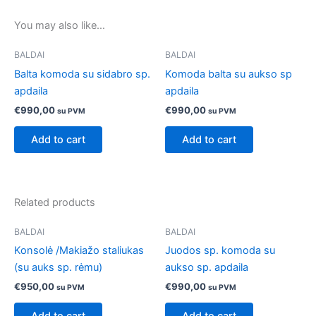
You may also like…
BALDAI
BALDAI
Balta komoda su sidabro sp.
Komoda balta su aukso sp
apdaila
apdaila
€
990,00
€
990,00
su PVM
su PVM
Add to cart
Add to cart
Related products
BALDAI
BALDAI
Konsolė /Makiažo staliukas
Juodos sp. komoda su
(su auks sp. rėmu)
aukso sp. apdaila
€
950,00
€
990,00
su PVM
su PVM