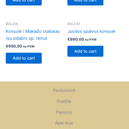
Add to cart
Add to cart
BALDAI
BALDAI
Konsolė / Makiažo staliukas
Juodos spalvos konsolė
(su sidabro sp. rėmu)
€
980,00
su PVM
€
950,00
su PVM
Add to cart
Add to cart
Parduotuvė
Pradžia
Paskyra
Apie mus