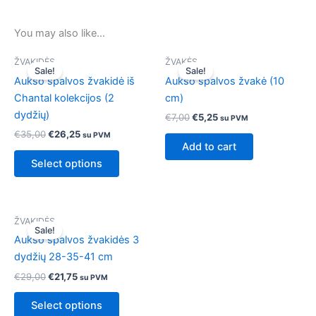
You may also like…
Original
Current
Original
Current
This
ŽVAKIDĖS
ŽVAKĖS
price
price
price
price
Sale!
Sale!
product
was:
is:
was:
is:
Aukso spalvos žvakidė iš
Aukso spalvos žvakė (10
€35,00.
€26,25.
has
€7,00.
€5,25.
Chantal kolekcijos (2
cm)
multiple
dydžių)
€
7,00
€
5,25
su PVM
variants.
€
35,00
€
26,25
su PVM
The
Add to cart
options
Select options
may
be
chosen
Original
Current
This
ŽVAKIDĖS
price
price
on
Sale!
product
was:
is:
Aukso spalvos žvakidės 3
the
€29,00.
€21,75.
has
dydžių 28-35-41 cm
product
multiple
page
€
29,00
€
21,75
su PVM
variants.
The
Select options