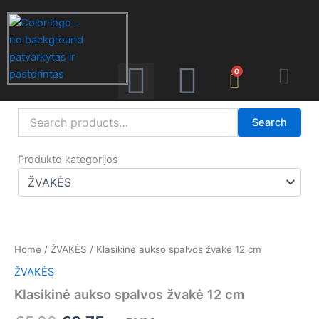
Pereiti
prie
turinio
Menu
0
Search
Search
for:
F
I
Produkto kategorijos
a
n
Original
Current
c
s
price
price
Home
/
ŽVAKĖS
/ Klasikinė aukso spalvos žvakė 12 cm
e
t
was:
is:
ŽVAKĖS
€5,00.
€3,75.
Klasikinė aukso spalvos žvakė 12 cm
b
a