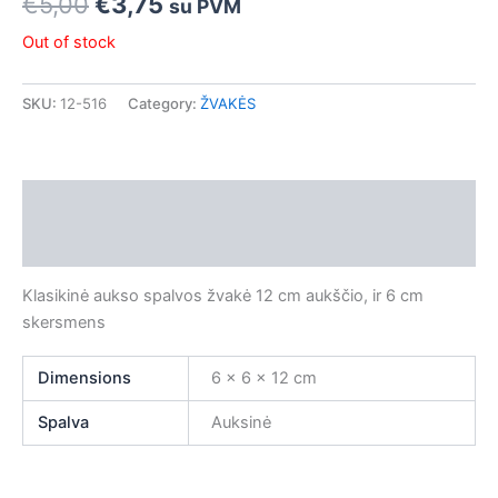
€
5,00
€
3,75
su PVM
o
g
Out of stock
o
r
SKU:
12-516
Category:
ŽVAKĖS
k
a
m
Description
Additional information
Klasikinė aukso spalvos žvakė 12 cm aukščio, ir 6 cm
skersmens
Dimensions
6 × 6 × 12 cm
Spalva
Auksinė