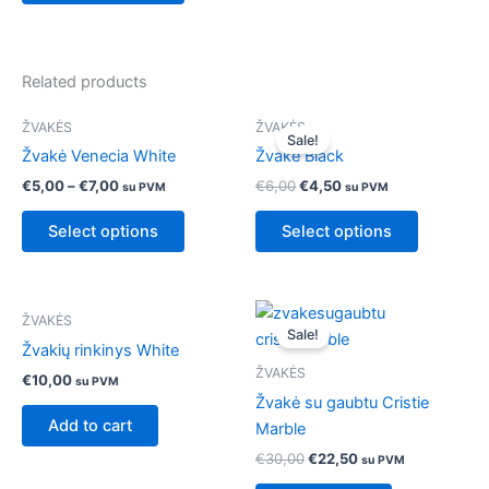
options
may
be
chosen
Related products
on
Original
Current
This
This
ŽVAKĖS
ŽVAKĖS
the
price
price
Sale!
product
product
was:
is:
Žvakė Venecia White
Žvakė Black
product
has
€6,00.
€4,50.
has
page
€
5,00
–
€
7,00
€
6,00
€
4,50
su PVM
su PVM
multiple
multiple
variants.
variants.
Select options
Select options
The
The
options
options
may
may
Original
Current
ŽVAKĖS
price
price
be
be
Sale!
was:
is:
Žvakių rinkinys White
chosen
chosen
€30,00.
€22,50.
ŽVAKĖS
on
on
€
10,00
su PVM
Žvakė su gaubtu Cristie
the
the
Add to cart
Marble
product
product
page
page
€
30,00
€
22,50
su PVM