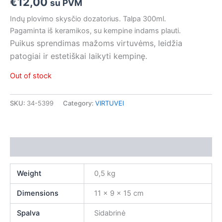
€
12,00
su PVM
Indų plovimo skysčio dozatorius. Talpa 300ml.
Pagaminta iš keramikos, su kempine indams plauti.
Puikus sprendimas mažoms virtuvėms, leidžia
patogiai ir estetiškai laikyti kempinę.
Out of stock
SKU:
34-5399
Category:
VIRTUVEI
Additional information
Weight
0,5 kg
Dimensions
11 × 9 × 15 cm
Spalva
Sidabrinė