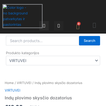
Pereiti
prie
turinio
Menu
0
Search
Search
for:
F
I
Produkto kategorijos
a
n
c
s
e
t
b
a
o
g
o
r
Home
/
VIRTUVEI
/ Indų plovimo skysčio dozatorius
k
a
m
VIRTUVEI
Indų plovimo skysčio dozatorius