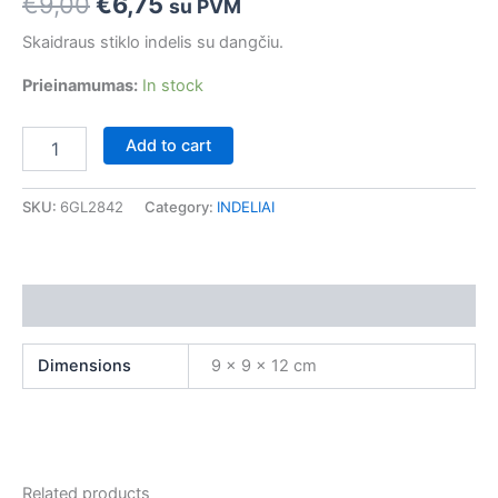
€
9,00
€
6,75
su PVM
Skaidraus stiklo indelis su dangčiu.
Prieinamumas:
In stock
Add to cart
SKU:
6GL2842
Category:
INDELIAI
Additional information
Dimensions
9 × 9 × 12 cm
Related products