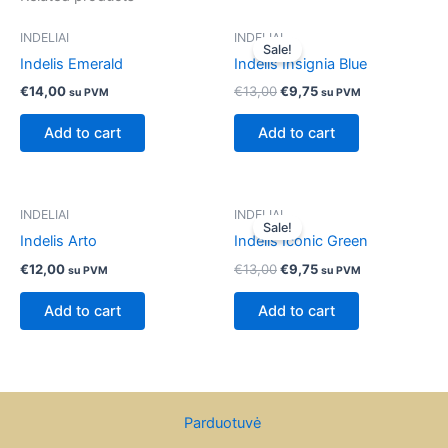
Original
Current
INDELIAI
INDELIAI
price
price
Sale!
was:
is:
Indelis Emerald
Indelis Insignia Blue
€13,00.
€9,75.
€
14,00
€
13,00
€
9,75
su PVM
su PVM
Add to cart
Add to cart
Original
Current
INDELIAI
INDELIAI
price
price
Sale!
was:
is:
Indelis Arto
Indelis Iconic Green
€13,00.
€9,75.
€
12,00
€
13,00
€
9,75
su PVM
su PVM
Add to cart
Add to cart
Parduotuvė