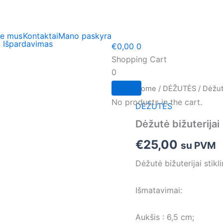
ie mus
Kontaktai
Mano paskyra
Išpardavimas
€
0,00
0
Shopping Cart
0
Home
/
DĖŽUTĖS
/ Dėžutė
No products in the cart.
DĖŽUTĖS
Dėžutė bižuterijai
€
25,00
su PVM
Dėžutė bižuterijai stikl
Išmatavimai:
Aukšis : 6,5 cm;