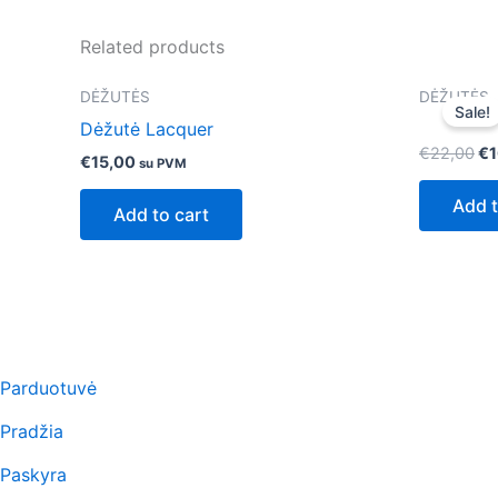
Related products
Or
DĖŽUTĖS
DĖŽUTĖS
pr
Sale!
wa
Dėžutė Lacquer
€2
€
22,00
€
1
€
15,00
su PVM
Add t
Add to cart
Parduotuvė
Pradžia
Paskyra