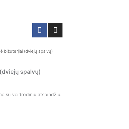
F
I
a
n
c
s
e
t
 bižuterijai (dviejų spalvų)
b
a
o
g
o
r
 (dviejų spalvų)
k
a
m
inė su veidrodiniu atspindžiu.