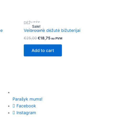
Original
Current
DĖŽUTĖS
price
price
Sale!
was:
is:
ue
Veidrodinė dėžutė bižuterijai
€25,00.
€18,75.
€
25,00
€
18,75
su PVM
Add to cart
Parašyk mums!
Facebook
Instagram