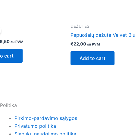
iginal
Current
DĖŽUTĖS
ice
price
s:
is:
Papuošalų dėžutė Velvet Bl
2,00.
€16,50.
6,50
su PVM
€
22,00
su PVM
o cart
Add to cart
Politika
Pirkimo-pardavimo sąlygos
Privatumo politika
Slapukų naudojimo politika