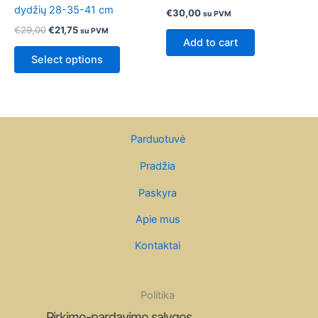
€29,00.
€21,75.
has
dydžių 28-35-41 cm
€
30,00
su PVM
multiple
€
29,00
€
21,75
su PVM
variants.
Add to cart
The
Select options
options
may
be
chosen
on
Parduotuvė
the
Pradžia
product
page
Paskyra
Apie mus
Kontaktai
Politika
Pirkimo-pardavimo sąlygos