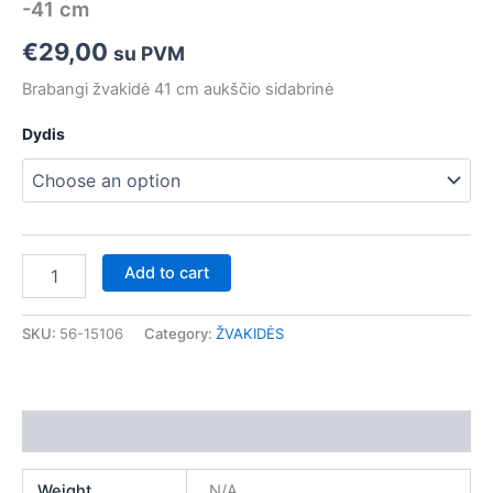
-41 cm
cm
quantity
€
29,00
su PVM
Brabangi žvakidė 41 cm aukščio sidabrinė
Dydis
Add to cart
SKU:
56-15106
Category:
ŽVAKIDĖS
Additional information
Weight
N/A