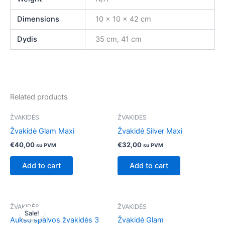
Dimensions
10 × 10 × 42 cm
Dydis
35 cm, 41 cm
Related products
ŽVAKIDĖS
ŽVAKIDĖS
Žvakidė Glam Maxi
Žvakidė Silver Maxi
€
40,00
€
32,00
su PVM
su PVM
Add to cart
Add to cart
Original
Current
This
ŽVAKIDĖS
ŽVAKIDĖS
price
price
Sale!
product
was:
is:
Aukso spalvos žvakidės 3
Žvakidė Glam