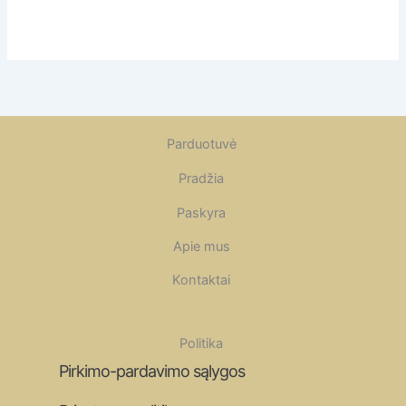
Parduotuvė
Pradžia
Paskyra
Apie mus
Kontaktai
Politika
Pirkimo-pardavimo sąlygos