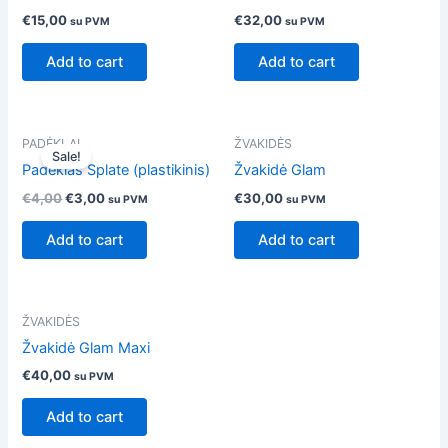
€
15,00
€
32,00
su PVM
su PVM
Add to cart
Add to cart
Original
Current
PADĖKLAI
ŽVAKIDĖS
price
price
Sale!
was:
is:
Padėklas Splate (plastikinis)
Žvakidė Glam
€4,00.
€3,00.
€
4,00
€
3,00
€
30,00
su PVM
su PVM
Add to cart
Add to cart
ŽVAKIDĖS
Žvakidė Glam Maxi
€
40,00
su PVM
Add to cart