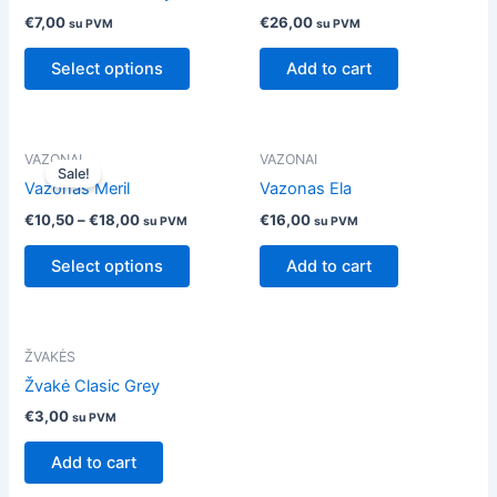
has
€
7,00
€
26,00
su PVM
su PVM
multiple
variants.
Select options
Add to cart
The
options
may
This
VAZONAI
VAZONAI
be
Sale!
product
Vazonas Meril
Vazonas Ela
chosen
has
on
€
10,50
–
€
18,00
€
16,00
su PVM
su PVM
multiple
the
variants.
Select options
Add to cart
product
The
page
options
may
ŽVAKĖS
be
Žvakė Clasic Grey
chosen
on
€
3,00
su PVM
the
Add to cart
product
page