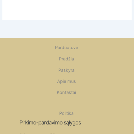
Parduotuvė
Pradžia
Paskyra
Apie mus
Kontaktai
Politika
Pirkimo-pardavimo sąlygos